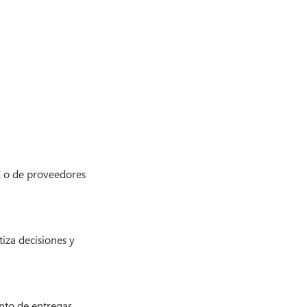
Z o de proveedores
iza decisiones y
to de entregas,