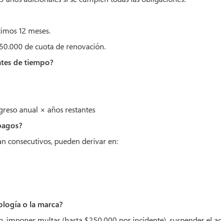
timos 12 meses.
50.000 de cuota de renovación.
ntes de tiempo?
greso anual × años restantes
 pagos?
an consecutivos, pueden derivar en:
ología o la marca?
 imponer multas (hasta $250.000 por incidente), suspender el ac