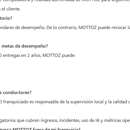
l cliente.
torio?
tándares de desempeño. De lo contrario, MOTTOZ puede revocar la
as metas de desempeño?
00 entregas en 2 años, MOTTOZ puede:
os conductores?
ranquiciado es responsable de la supervisión local y la calidad de
atorios que cubren ingresos, incidentes, uso de IA y métricas oper
a marca MOTTOZ fuera de mi franquicia?