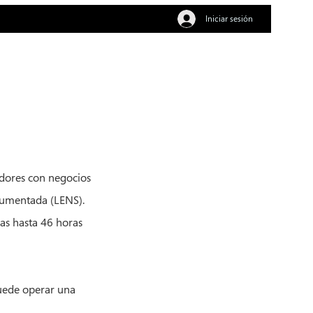
Iniciar sesión
dores con negocios
 aumentada (LENS).
as hasta 46 horas
uede operar una