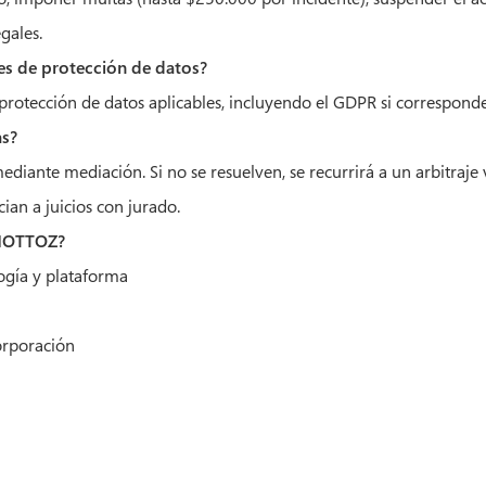
gales.
es de protección de datos?
 protección de datos aplicables, incluyendo el GDPR si corresponde
as?
diante mediación. Si no se resuelven, se recurrirá a un arbitraje
ian a juicios con jurado.
 MOTTOZ?
ogía y plataforma
orporación
a
Política de privacida
www.mottoz.com