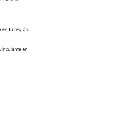
 en tu región.
 vinculante en
d
Términos de servicios