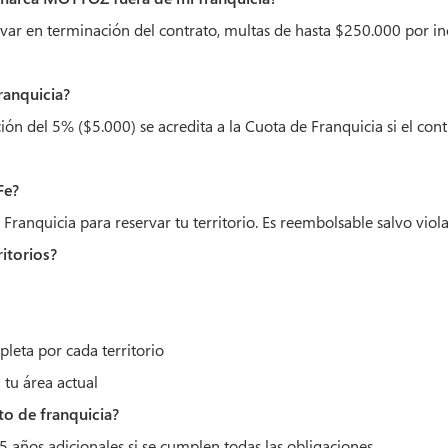
var en terminación del contrato, multas de hasta $250.000 por in
ranquicia?
n del 5% ($5.000) se acredita a la Cuota de Franquicia si el cont
Fe?
ranquicia para reservar tu territorio. Es reembolsable salvo viola
ritorios?
leta por cada territorio
tu área actual
to de franquicia?
5 años adicionales si se cumplen todas las obligaciones.