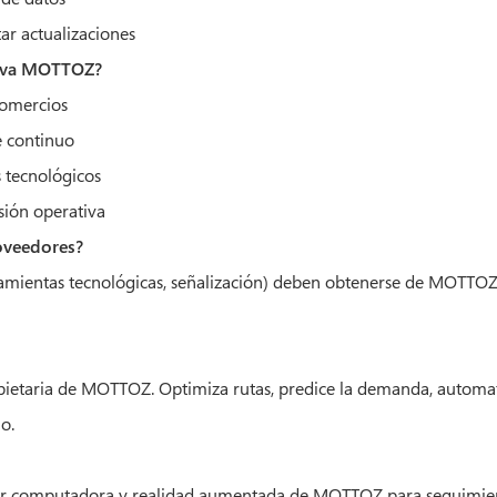
ar actualizaciones
erva MOTTOZ?
comercios
e continuo
s tecnológicos
nsión operativa
roveedores?
rramientas tecnológicas, señalización) deben obtenerse de MOTTO
propietaria de MOTTOZ. Optimiza rutas, predice la demanda, automat
o.
por computadora y realidad aumentada de MOTTOZ para seguimien