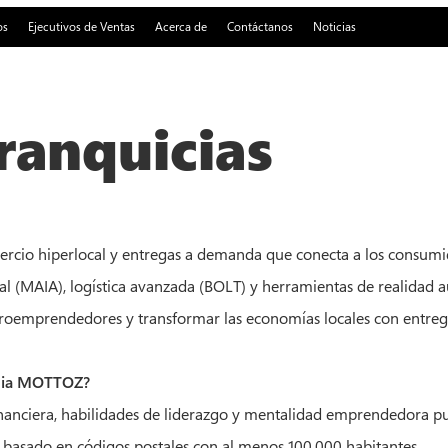
os
Ejecutivos de Ventas
Acerca de
Contáctanos
Noticias
ranquicias
cio hiperlocal y entregas a demanda que conecta a los consumi
icial (MAIA), logística avanzada (BOLT) y herramientas de realidad
roemprendedores y transformar las economías locales con entreg
icia MOTTOZ?
nanciera, habilidades de liderazgo y mentalidad emprendedora p
 basado en códigos postales con al menos 100.000 habitantes.