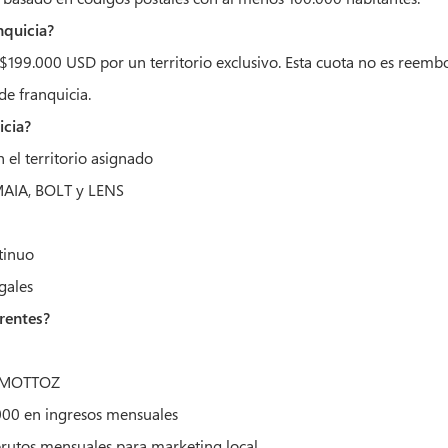
nquicia?
e $199.000 USD por un territorio exclusivo. Esta cuota no es reemb
de franquicia.
icia?
 el territorio asignado
 MAIA, BOLT y LENS
tinuo
gales
rentes?
 a MOTTOZ
00 en ingresos mensuales
rutos mensuales para marketing local