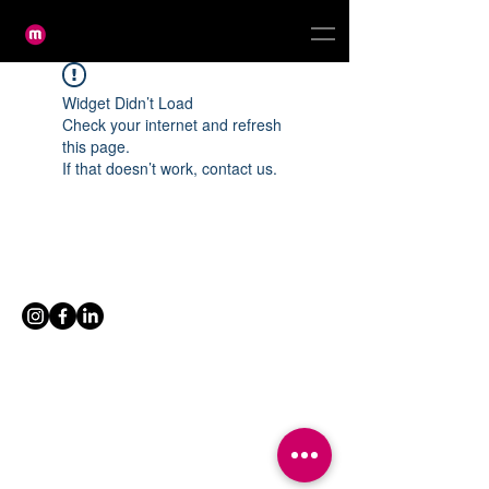
Widget Didn’t Load
Check your internet and refresh
this page.
If that doesn’t work, contact us.
www.mottoz.com
Política de privacidad
Términos de servicios
©
2020-2024
por mottoz.com, UE Investment Inc. / Mottoz USA LLC. o sus
afiliados. - Todos los derechos reservados